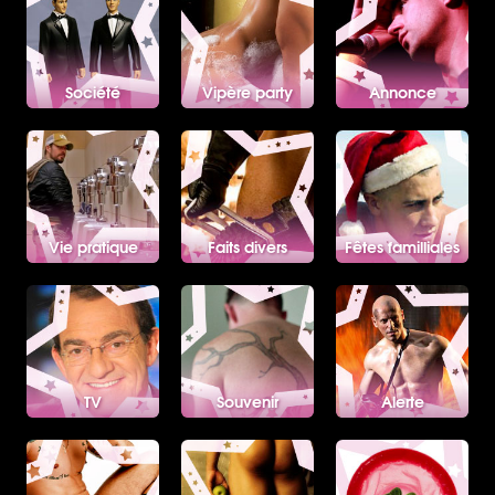
Société
Vipère party
Annonce
Vie pratique
Faits divers
Fêtes familliales
TV
Souvenir
Alerte