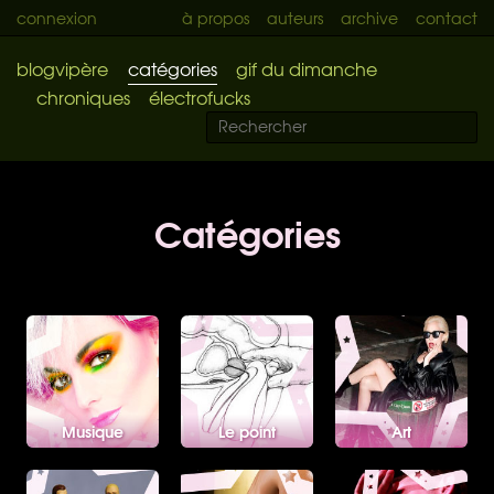
connexion
à propos
auteurs
archive
contact
blogvipère
catégories
gif du dimanche
chroniques
électrofucks
Catégories
Musique
Le point
Art