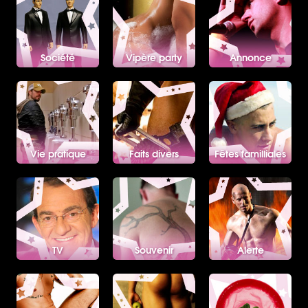
Société
Vipère party
Annonce
Vie pratique
Faits divers
Fêtes familliales
TV
Souvenir
Alerte