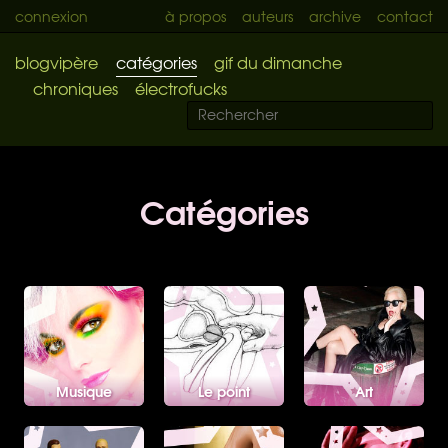
connexion
à propos
auteurs
archive
contact
blogvipère
catégories
gif du dimanche
chroniques
électrofucks
Catégories
Musique
Le point
Art