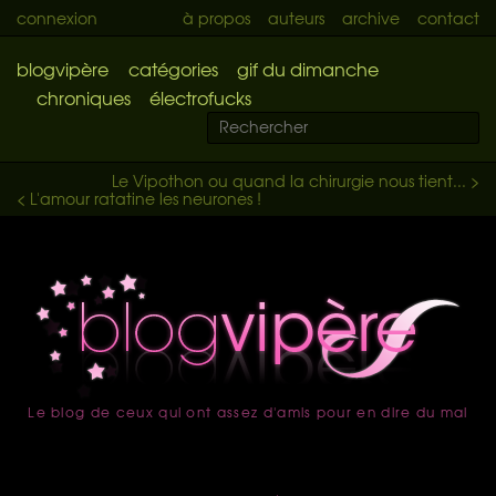
connexion
à propos
auteurs
archive
contact
blogvipère
catégories
gif du dimanche
chroniques
électrofucks
Le Vipothon ou quand la chirurgie nous tient... >
< L'amour ratatine les neurones !
Le blog de ceux qui ont assez d'amis pour en dire du mal
accueil