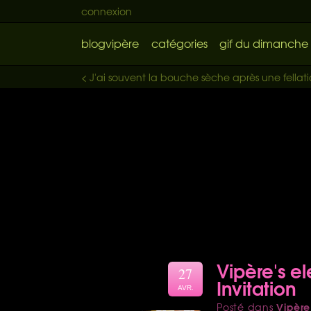
connexion
blogvipère
catégories
gif du dimanche
< J'ai souvent la bouche sèche après une fellat
Vipère's e
27
Invitation
AVR.
Vipère
Posté dans