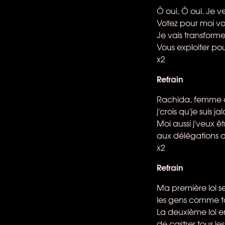
Ô oui, Ô oui. Je 
Votez pour moi v
Je vais transforme
Vous exploiter po
x2
Refrain
Rachida, femme d
j'crois qu'je suis j
Moi aussi j'veux êt
aux délégations de
x2
Refrain
Ma première loi se
les gens comme to
La deuxième loi e
de castrer tous le