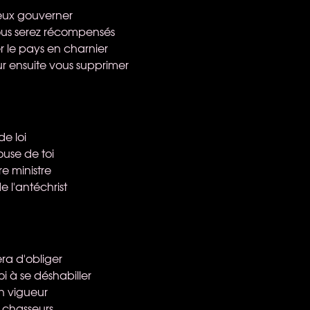
veux gouverner
ous serez récompensés
r le pays en charnier
ur ensuite vous supprimer
e loi
alouse de toi
re ministre
 l'antéchrist
ra d'obliger
i à se déshabiller
n vigueur
s chasseurs