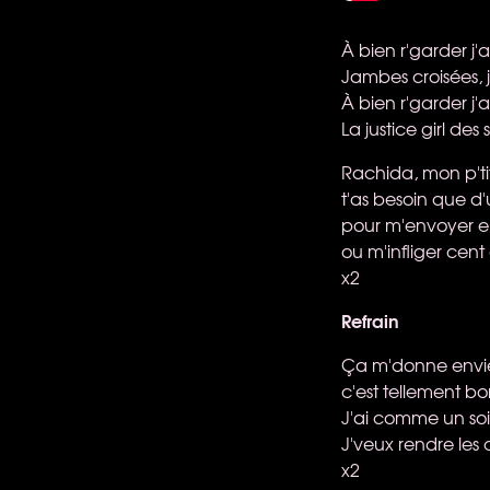
À bien r'garder j'
Jambes croisées, 
À bien r'garder j'
La justice girl de
Rachida, mon p'ti
t'as besoin que d'
pour m'envoyer e
ou m'infliger cen
x2
Refrain
Ça m'donne envie
c'est tellement bo
J'ai comme un soi
J'veux rendre les 
x2