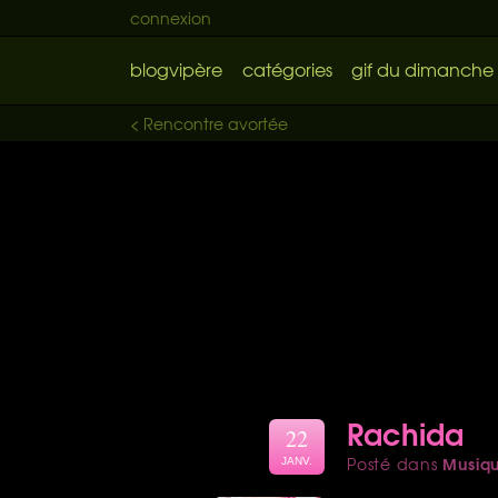
connexion
blogvipère
catégories
gif du dimanche
< Rencontre avortée
Rachida
22
Musiq
Posté dans
JANV.