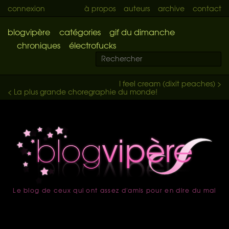
connexion
à propos
auteurs
archive
contact
blogvipère
catégories
gif du dimanche
chroniques
électrofucks
I feel cream (dixit peaches) >
< La plus grande choregraphie du monde!
Le blog de ceux qui ont assez d'amis pour en dire du mal
accueil