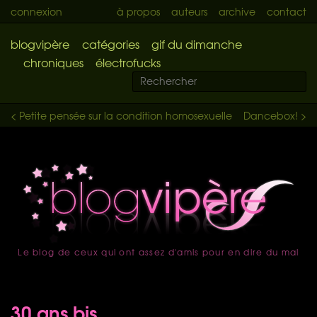
connexion
à propos
auteurs
archive
contact
blogvipère
catégories
gif du dimanche
chroniques
électrofucks
< Petite pensée sur la condition homosexuelle
Dancebox! >
Le blog de ceux qui ont assez d'amis pour en dire du mal
accueil
30 ans bis