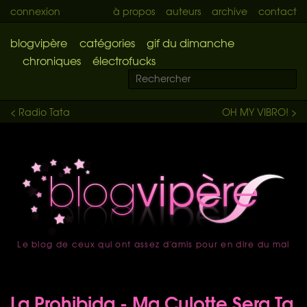
connexion
à propos
auteurs
archive
contact
blogvipère
catégories
gif du dimanche
chroniques
électrofucks
< Radio Tata
OH MY VIBRO! >
Le blog de ceux qui ont assez d'amis pour en dire du mal
accueil
La Prohibida - Ma Culotte Sera Ta