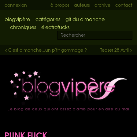
connexion
à propos
auteurs
archive
contact
blogvipère
catégories
gif du dimanche
chroniques
électrofucks
< C'est dimanche...un p'tit gommage ?
Teaser 28 Avril >
Le blog de ceux qui ont assez d'amis pour en dire du mal
accueil
PUNK FUCK