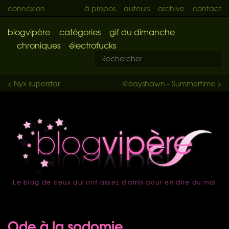
connexion
à propos
auteurs
archive
contact
blogvipère
catégories
gif du dimanche
chroniques
électrofucks
< Nyx superstar
Kreayshawn - Summertime >
Le blog de ceux qui ont assez d'amis pour en dire du mal
accueil
Ode à la sodomie