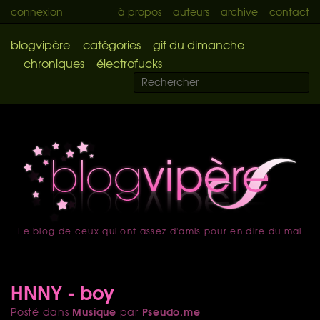
connexion
à propos
auteurs
archive
contact
blogvipère
catégories
gif du dimanche
chroniques
électrofucks
Le blog de ceux qui ont assez d'amis pour en dire du mal
accueil
HNNY - boy
Musique
Pseudo.me
Posté dans
par