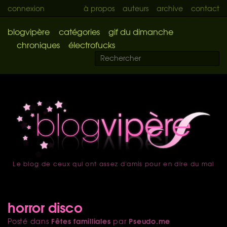
connexion
à propos
auteurs
archive
contact
blogvipère
catégories
gif du dimanche
chroniques
électrofucks
Le blog de ceux qui ont assez d'amis pour en dire du mal
accueil
horror disco
Fêtes familliales
Pseudo.me
Posté dans
par