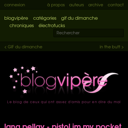
connexion
à propos
auteurs
archive
contact
blogvipère
catégories
gif du dimanche
chroniques
électrofucks
< GIF du dimanche
in the butt >
Le blog de ceux qui ont assez d'amis pour en dire du mal
accueil
lana pellay - pistol im my pocket