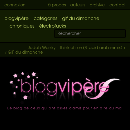
connexion
à propos
auteurs
archive
contact
blogvipère
catégories
gif du dimanche
chroniques
électrofucks
Judah Warsky - Think of me (& acid arab remix) >
< GIF du dimanche
Le blog de ceux qui ont assez d'amis pour en dire du mal
accueil