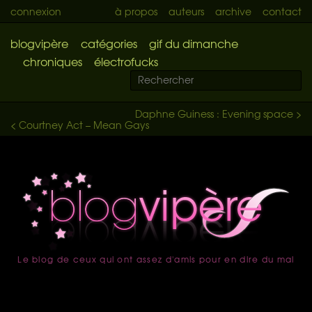
connexion
à propos
auteurs
archive
contact
blogvipère
catégories
gif du dimanche
chroniques
électrofucks
Daphne Guiness : Evening space >
< Courtney Act – Mean Gays
Le blog de ceux qui ont assez d'amis pour en dire du mal
accueil