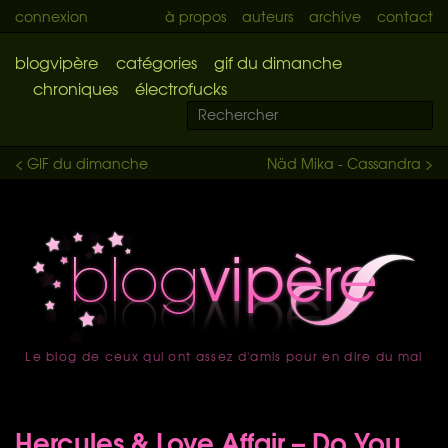
connexion
à propos
auteurs
archive
contact
blogvipère
catégories
gif du dimanche
chroniques
électrofucks
< GIF du dimanche
Näd Mika - Cassandra >
Le blog de ceux qui ont assez d'amis pour en dire du mal
accueil
Hercules & Love Affair – Do You