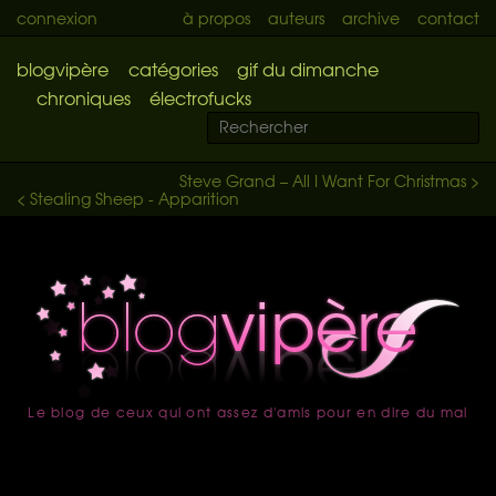
connexion
à propos
auteurs
archive
contact
blogvipère
catégories
gif du dimanche
chroniques
électrofucks
Steve Grand – All I Want For Christmas >
< Stealing Sheep - Apparition
Le blog de ceux qui ont assez d'amis pour en dire du mal
accueil