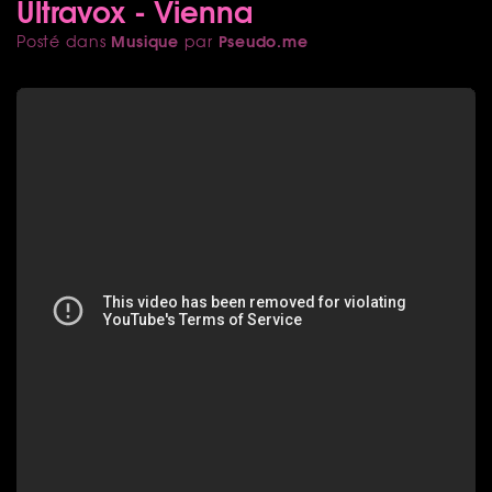
Ultravox - Vienna
Musique
Pseudo.me
Posté dans
par