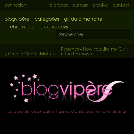
connexion
à propos
auteurs
archive
contact
blogvipère
catégories
gif du dimanche
chroniques
électrofucks
Peaches – How You Like my Cut >
< Cavern Of Anti-Matter - I'm The Unknown
Le blog de ceux qui ont assez d'amis pour en dire du mal
accueil