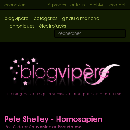
connexion
à propos
auteurs
archive
contact
blogvipère
catégories
gif du dimanche
chroniques
électrofucks
Le blog de ceux qui ont assez d'amis pour en dire du mal
accueil
Pete Shelley - Homosapien
Souvenir
Pseudo.me
Posté dans
par