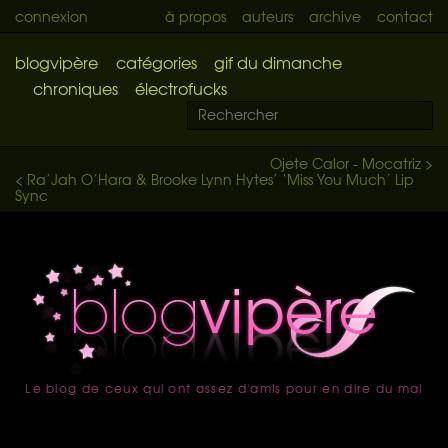
connexion
à propos
auteurs
archive
contact
blogvipère
catégories
gif du dimanche
chroniques
électrofucks
Ojete Calor - Mocatriz >
< Ra’Jah O’Hara & Brooke Lynn Hytes’ ‘Miss You Much’ Lip
Sync
Le blog de ceux qui ont assez d'amis pour en dire du mal
accueil