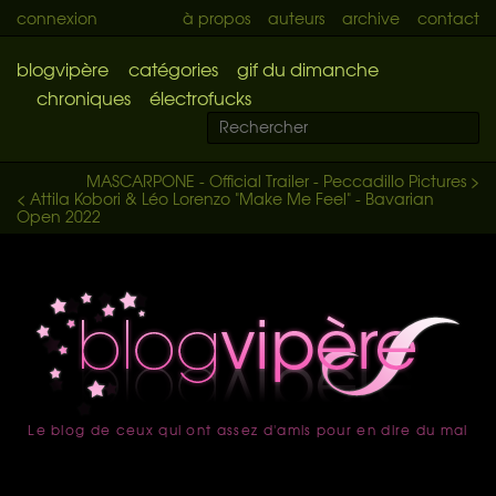
connexion
à propos
auteurs
archive
contact
blogvipère
catégories
gif du dimanche
chroniques
électrofucks
MASCARPONE - Official Trailer - Peccadillo Pictures >
< Attila Kobori & Léo Lorenzo "Make Me Feel" - Bavarian
Open 2022
Le blog de ceux qui ont assez d'amis pour en dire du mal
accueil