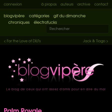
connexion
à propos
auteurs
archive
contact
blogvipère
catégories
gif du dimanche
chroniques
électrofucks
< For the Love of DILFs
Jack & Tiago >
Le blog de ceux qui ont assez d'amis pour en dire du mal
accueil
Palm Royale