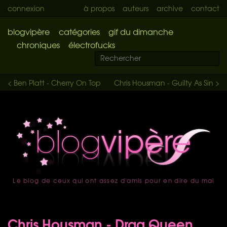
connexion
à propos
auteurs
archive
contact
blogvipère
catégories
gif du dimanche
chroniques
électrofucks
< Ben Platt - Cherry On Top
Chris Housman - Guilty As Sin >
Le blog de ceux qui ont assez d'amis pour en dire du mal
accueil
Chris Housman - Drag Queen