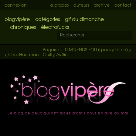
connexion
à propos
auteurs
archive
contact
blogvipère
catégories
gif du dimanche
chroniques
électrofucks
Bagarre - TU M'RENDS FOU (spooky bitch) >
< Chris Housman - Guilty As Sin
Le blog de ceux qui ont assez d'amis pour en dire du mal
accueil