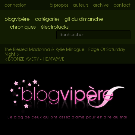
connexion
à propos
auteurs
archive
contact
blogvipère
catégories
gif du dimanche
chroniques
électrofucks
The Blessed Madonna & Kylie Minogue - Edge Of Saturday
Night >
< BRONZE AVERY - HEATWAVE
Le blog de ceux qui ont assez d'amis pour en dire du mal
accueil