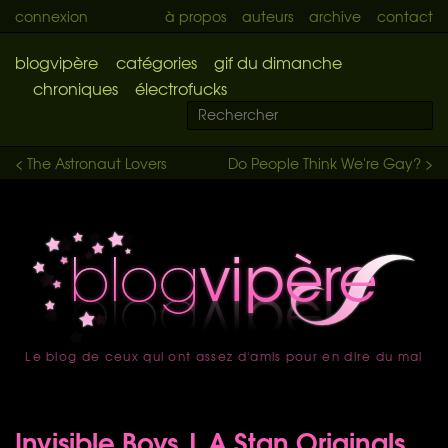
connexion
à propos
auteurs
archive
contact
blogvipère
catégories
gif du dimanche
chroniques
électrofucks
< The Astronaut Lovers
Do People Think We're Gay? >
Le blog de ceux qui ont assez d'amis pour en dire du mal
accueil
Invisible Boys | A Stan Originals