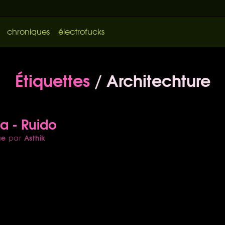
chroniques
électrofucks
Étiquettes
/ Architechture
da - Ruido
ue
Asthik
par