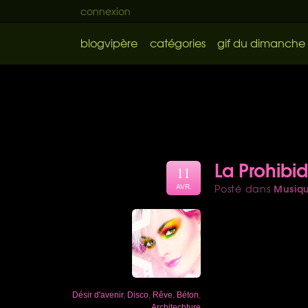
connexion
blogvipère
catégories
gif du dimanche
La Prohibi
11
Musiq
Posté dans
AVR.
Désir d'avenir
,
Disco
,
Rêve
,
Béton
,
Architechture