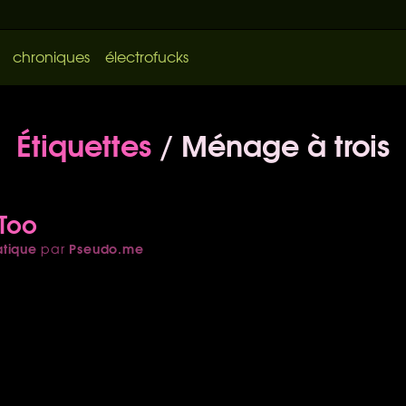
chroniques
électrofucks
Étiquettes
/ Ménage à trois
 Too
atique
Pseudo.me
par