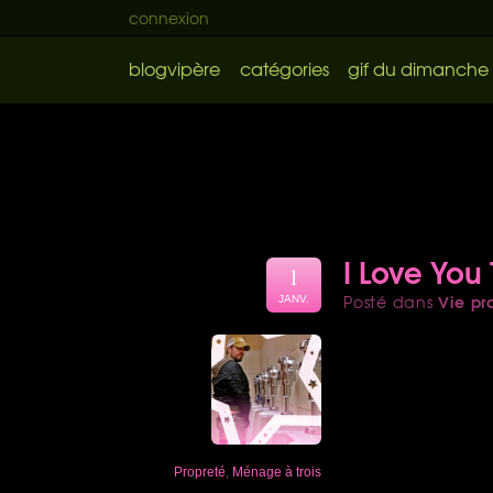
connexion
blogvipère
catégories
gif du dimanche
I Love You
1
Vie pr
Posté dans
JANV.
Propreté
,
Ménage à trois