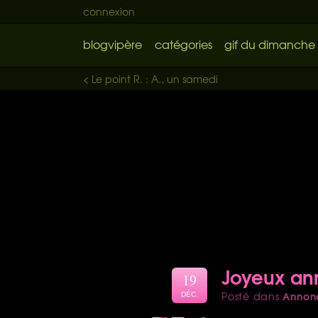
connexion
blogvipère
catégories
gif du dimanche
< Le point R. : A., un samedi
Joyeux ann
19
Annon
Posté dans
DÉC.