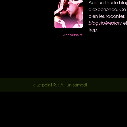
Aujourd'hui le bl
d'expérience. Ce b
bien les raconter
blogvipèrestory
e
trop.
Anniversaire
< Le point R. : A., un samedi