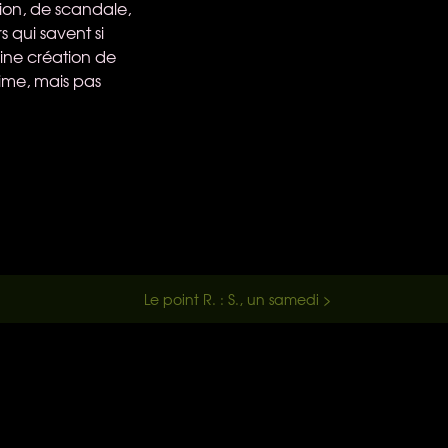
tion, de scandale,
s qui savent si
aine création de
aime, mais pas
Le point R. : S., un samedi >