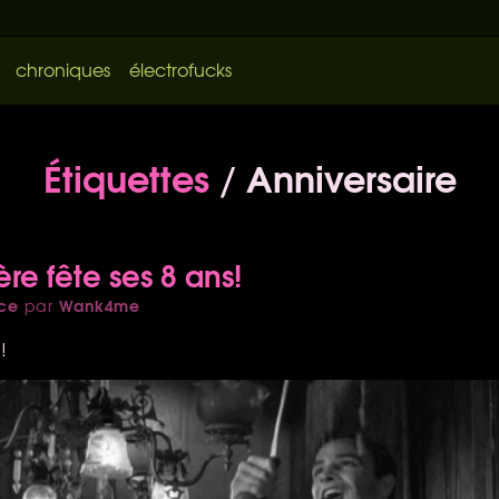
chroniques
électrofucks
Étiquettes
/ Anniversaire
re fête ses 8 ans!
ce
Wank4me
par
!