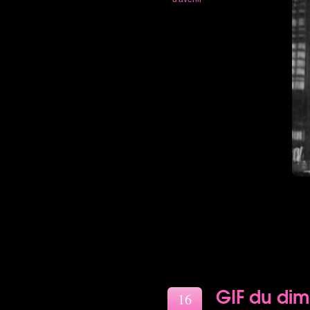
GIF du di
16