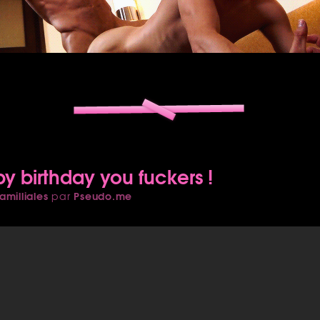
py birthday you fuckers !
amilliales
Pseudo.me
par