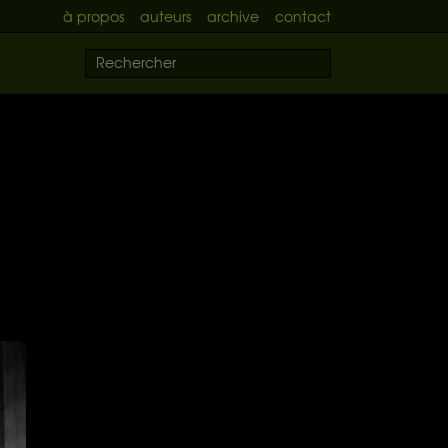
à propos
auteurs
archive
contact