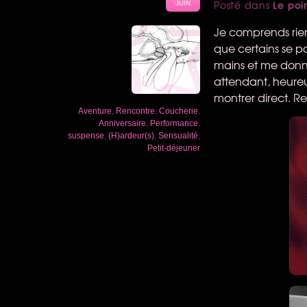
Le poi
Posté dans
JUIN
Je comprends rien
que certains se pa
mains et me donne
attendant, heureus
montrer direct. R
Aventure
,
Rencontre
,
Coucherie
,
Anniversaire
,
Performance
,
suspense
,
(H)ardeur(s)
,
Sensualité
,
Petit-déjeuner