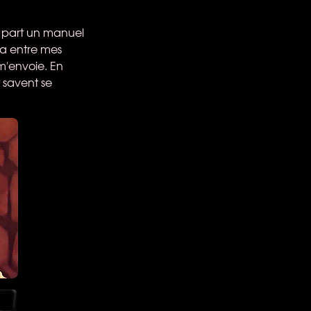
e part un manuel
ra entre mes
m'envoie. En
t savent se