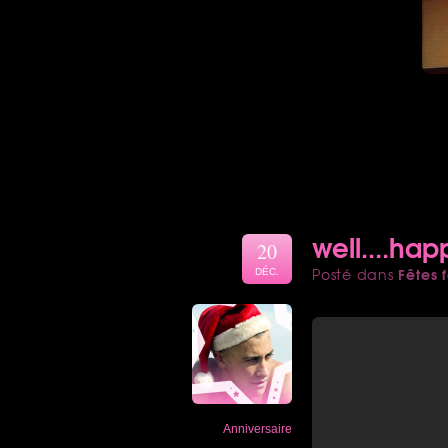
well....hap
20
Fêtes f
Posté dans
DÉC.
Anniversaire