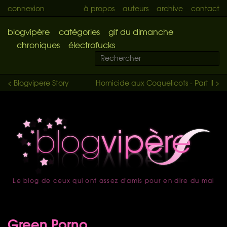
connexion
à propos
auteurs
archive
contact
blogvipère
catégories
gif du dimanche
chroniques
électrofucks
< Blogvipere Story
Homicide aux Coquelicots - Part II >
Le blog de ceux qui ont assez d'amis pour en dire du mal
accueil
Green Porno