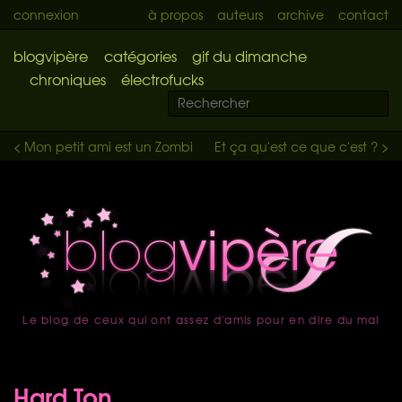
connexion
à propos
auteurs
archive
contact
blogvipère
catégories
gif du dimanche
chroniques
électrofucks
< Mon petit ami est un Zombi
Et ça qu'est ce que c'est ? >
Le blog de ceux qui ont assez d'amis pour en dire du mal
accueil
Hard Ton