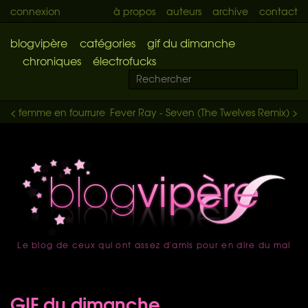
connexion
à propos
auteurs
archive
contact
blogvipère
catégories
gif du dimanche
chroniques
électrofucks
< femme en fourrure
Fever Ray - Seven (The Twelves Remix) >
Le blog de ceux qui ont assez d'amis pour en dire du mal
accueil
GIF du dimanche