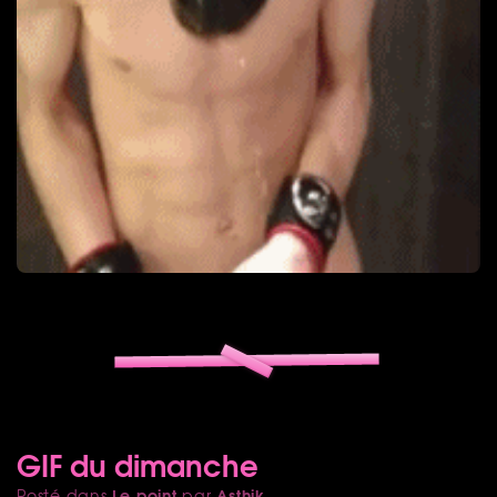
GIF du dimanche
Le point
Asthik
Posté dans
par