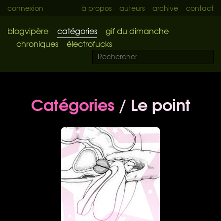
connexion
à propos
auteurs
archive
contact
blogvipère
catégories
gif du dimanche
chroniques
électrofucks
Catégories
/ Le point