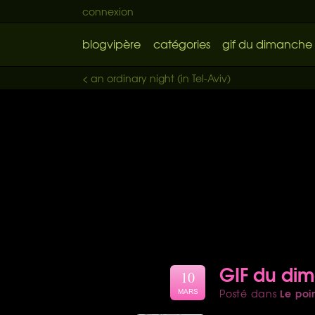
connexion
blogvipère
catégories
gif du dimanche
< an ordinary night (in Tel-Aviv)
GIF du di
10
Le poi
Posté dans
MARS