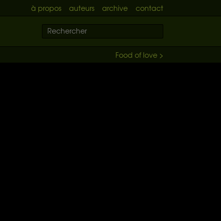
à propos
auteurs
archive
contact
Food of love >