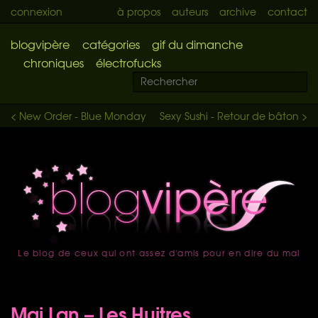
connexion
à propos
auteurs
archive
contact
blogvipère
catégories
gif du dimanche
chroniques
électrofucks
< New Order - Blue Monday
Sexy Sushi - Retour de bâton >
Le blog de ceux qui ont assez d'amis pour en dire du mal
accueil
Mai Lan – Les Huitres