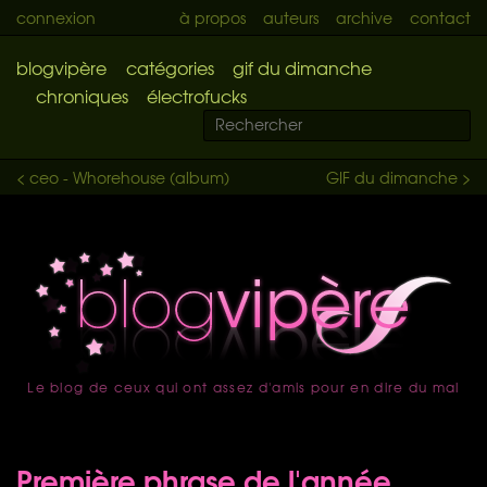
connexion
à propos
auteurs
archive
contact
blogvipère
catégories
gif du dimanche
chroniques
électrofucks
< ceo - Whorehouse (album)
GIF du dimanche >
Le blog de ceux qui ont assez d'amis pour en dire du mal
accueil
Première phrase de l'année