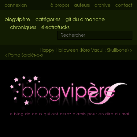
connexion
à propos
auteurs
archive
contact
blogvipère
catégories
gif du dimanche
chroniques
électrofucks
Happy Halloween (Koro Vacui : Skullbone) >
< Porno Sorcièr-e-s
Le blog de ceux qui ont assez d'amis pour en dire du mal
accueil