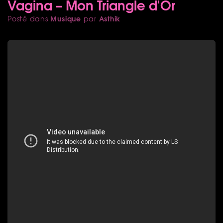
Vagina – Mon Triangle d'Or
Musique
Asthik
Posté dans
par