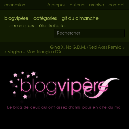
connexion
à propos
auteurs
archive
contact
blogvipère
catégories
gif du dimanche
chroniques
électrofucks
Gina X: No G.D.M. (Red Axes Remix) >
< Vagina – Mon Triangle d'Or
Le blog de ceux qui ont assez d'amis pour en dire du mal
accueil