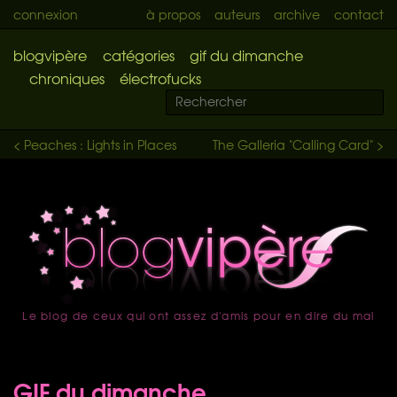
connexion
à propos
auteurs
archive
contact
blogvipère
catégories
gif du dimanche
chroniques
électrofucks
< Peaches : Lights in Places
The Galleria "Calling Card" >
Le blog de ceux qui ont assez d'amis pour en dire du mal
accueil
GIF du dimanche