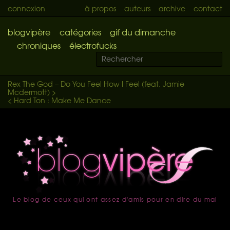
connexion
à propos
auteurs
archive
contact
blogvipère
catégories
gif du dimanche
chroniques
électrofucks
Rex The God – Do You Feel How I Feel (feat. Jamie
Mcdermott) >
< Hard Ton : Make Me Dance
Le blog de ceux qui ont assez d'amis pour en dire du mal
accueil