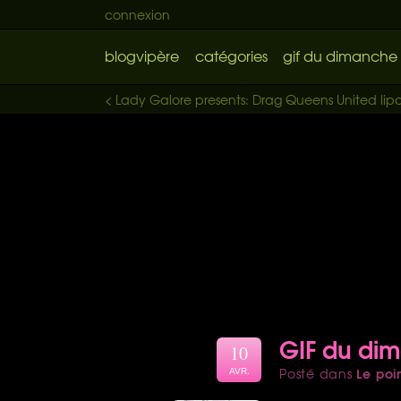
connexion
blogvipère
catégories
gif du dimanche
< Lady Galore presents: Drag Queens United li
GIF du di
10
Le poi
Posté dans
AVR.