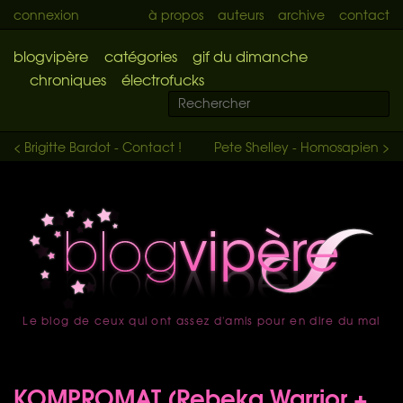
connexion
à propos
auteurs
archive
contact
blogvipère
catégories
gif du dimanche
chroniques
électrofucks
< Brigitte Bardot - Contact !
Pete Shelley - Homosapien >
Le blog de ceux qui ont assez d'amis pour en dire du mal
accueil
KOMPROMAT (Rebeka Warrior +