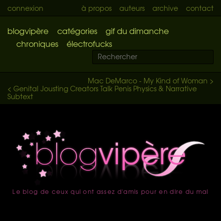
connexion
à propos
auteurs
archive
contact
blogvipère
catégories
gif du dimanche
chroniques
électrofucks
Mac DeMarco - My Kind of Woman >
< Genital Jousting Creators Talk Penis Physics & Narrative
Subtext
Le blog de ceux qui ont assez d'amis pour en dire du mal
accueil