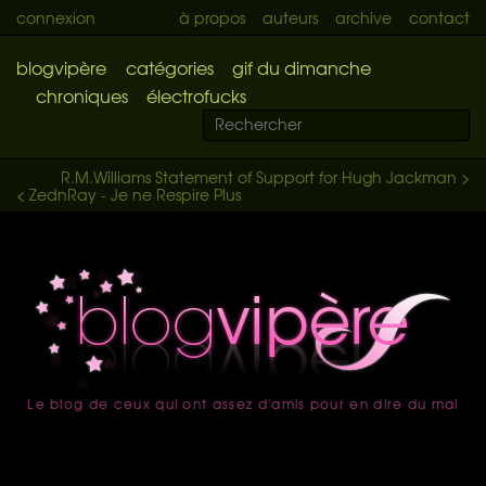
connexion
à propos
auteurs
archive
contact
blogvipère
catégories
gif du dimanche
chroniques
électrofucks
R.M.Williams Statement of Support for Hugh Jackman >
< ZednRay - Je ne Respire Plus
Le blog de ceux qui ont assez d'amis pour en dire du mal
accueil