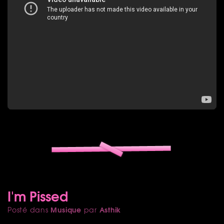
I'm Pissed
Musique
Asthik
Posté dans
par