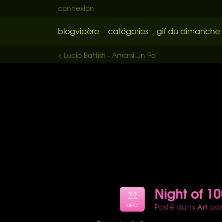
connexion
blogvipère
catégories
gif du dimanche
< Lucio Battisti - Amarsi Un Po'
Night of 1
22
Art
Posté dans
pa
DÉC.