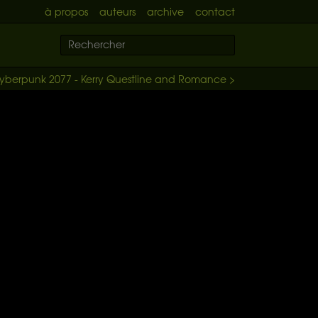
à propos
auteurs
archive
contact
yberpunk 2077 - Kerry Questline and Romance >