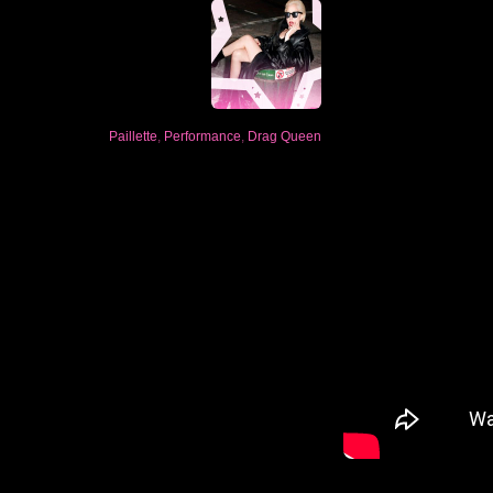
Paillette
,
Performance
,
Drag Queen