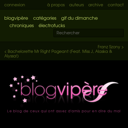
connexion
à propos
auteurs
archive
contact
blogvipère
catégories
gif du dimanche
chroniques
électrofucks
Franz Szony >
< Bachelorette Mr Right Pageant (Feat. Miss J, Alaska &
Alyssa!)
Le blog de ceux qui ont assez d'amis pour en dire du mal
accueil