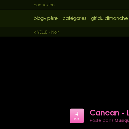
connexion
blogvipère
catégories
gif du dimanche
< YELLE - Noir
Cancan - L
4
Musiq
Posté dans
AVR.