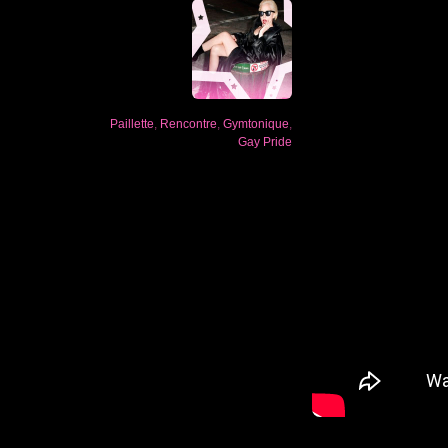
Paillette
,
Rencontre
,
Gymtonique
,
Gay Pride