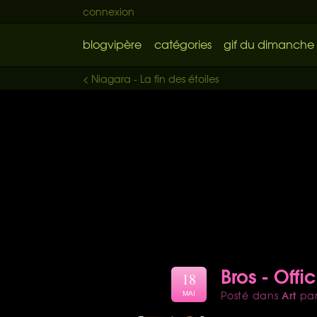
connexion
blogvipère
catégories
gif du dimanche
< Niagara - La fin des étoiles
Bros - Offi
18
Art
Posté dans
pa
MAI